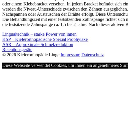
oder einem Klebebracket versehen. In jedem Bracket befindet sich ein 
werden die Niveau-Unterschiede zwischen den Zähnen ausgeglichen. D
Nachspannen oder Austauschen der Drähte erfolgt. Diese Untersuch
Die Behandlungszeit mit einer festsitzenden Zahnspange richtet sich
die festsitzende Zahnspange ca. 1,5 bis 2 Jahre. Nach dieser aktiven
Lingualtechnik – starke Power von innen
KSP – Kieferorthopädische Spezial Prophylaxe
ASR – Approximale Schmelzreduktion
Retentionsgeräte
©
2026
Kieferorthopädie Linge
Impressum
Datenschutz
Diese Webseite verwendet Cookies, um Ihnen ein angenehmeres Surfen