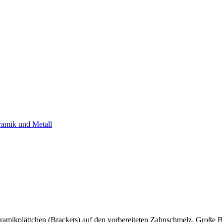
 Keramikplättchen (Brackets) auf den vorbereiteten Zahnschmelz. Gro