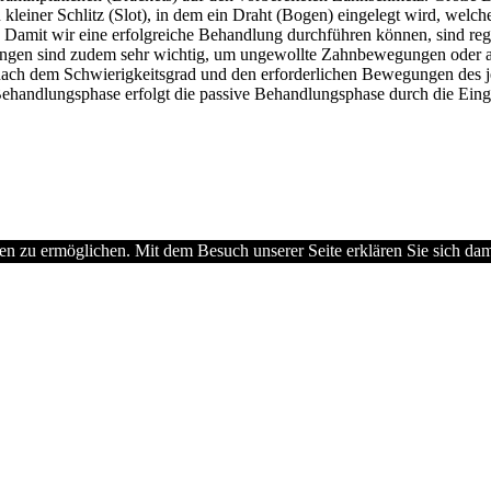
kleiner Schlitz (Slot), in dem ein Draht (Bogen) eingelegt wird, welche
amit wir eine erfolgreiche Behandlung durchführen können, sind rege
ungen sind zudem sehr wichtig, um ungewollte Zahnbewegungen oder 
 nach dem Schwierigkeitsgrad und den erforderlichen Bewegungen des j
 Behandlungsphase erfolgt die passive Behandlungsphase durch die Eing
 zu ermöglichen. Mit dem Besuch unserer Seite erklären Sie sich dami